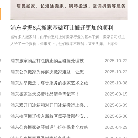
浦东掌握8点搬家基础可让搬迁更加的顺利
当许多人搬家时，由于缺乏对上海搬家行业的基本了解，搬家公司或主
人给了一个报价，但事实上，他们根本不理解，甚至头痛。上海公......
8
浦东搬家物品打包防止物品碰撞处理技巧，
2025-10-22
5
浦东公兴搬家为你解决搬家难题，让您无忧搬迁
2025-10-22
7
浦东别墅搬迁，尊贵服务的搬家艺术之旅
2025-10-08
9
浦东搬家当天必带物品清单需记牢！
2025-09-15
9
浦东双开门冰箱和对开门冰箱搬运上楼注意事项？
2025-06-09
9
浦东校区搬迁搬入新校区需要做那些安置？
2025-05-06
6
浦东公兴搬家钢琴搬运与维护保养全攻略
2025-04-29